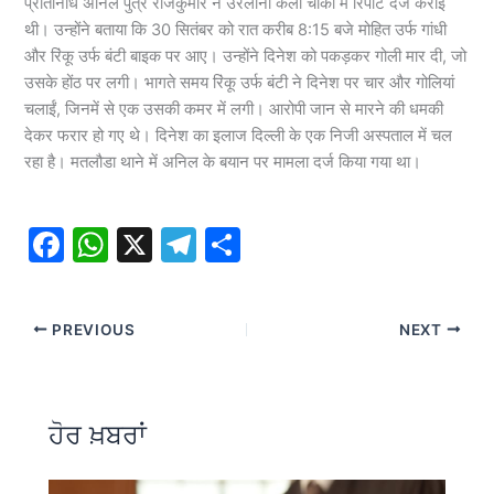
प्रतिनिधि अनिल पुत्र राजकुमार ने उरलाना कला चौकी में रिपोर्ट दर्ज कराई
थी। उन्होंने बताया कि 30 सितंबर को रात करीब 8:15 बजे मोहित उर्फ गांधी
और रिंकू उर्फ बंटी बाइक पर आए। उन्होंने दिनेश को पकड़कर गोली मार दी, जो
उसके होंठ पर लगी। भागते समय रिंकू उर्फ बंटी ने दिनेश पर चार और गोलियां
चलाईं, जिनमें से एक उसकी कमर में लगी। आरोपी जान से मारने की धमकी
देकर फरार हो गए थे। दिनेश का इलाज दिल्ली के एक निजी अस्पताल में चल
रहा है। मतलौडा थाने में अनिल के बयान पर मामला दर्ज किया गया था।
F
W
X
T
S
a
h
el
h
c
at
e
ar
PREVIOUS
NEXT
e
s
gr
e
b
A
a
o
p
m
ਹੋਰ ਖ਼ਬਰਾਂ
o
p
k