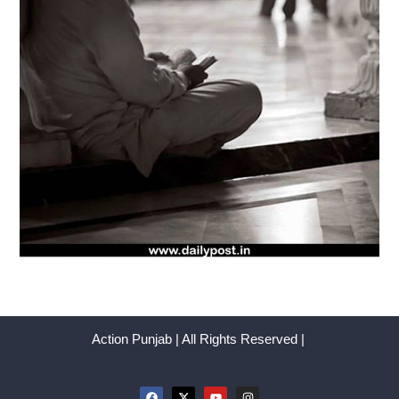
Action Punjab | All Rights Reserved |
F
X
Y
I