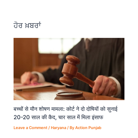
e
s
gr
e
b
A
a
o
p
m
ਹੋਰ ਖ਼ਬਰਾਂ
o
p
k
बच्चों से यौन शोषण मामला: कोर्ट ने दो दोषियों को सुनाई
20-20 साल की कैद, चार साल में मिला इंसाफ
Leave a Comment
/
Haryana
/ By
Action Punjab