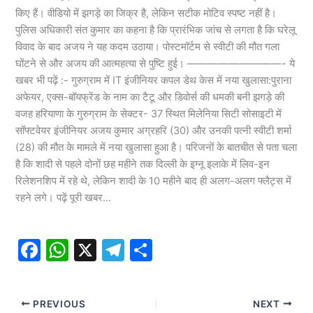
किए हैं। वीडियो में झगड़े का जिक्र है, लेकिन सटीक मोटिव स्पष्ट नहीं है।
पुलिस अधिकारी संत कुमार का कहना है कि प्रारंभिक जांच से लगता है कि घरेलू
विवाद के बाद अजय ने यह कदम उठाया। पोस्टमॉर्टम से स्वीटी की मौत गला
घोंटने से और अजय की आत्महत्या से पुष्टि हुई। —————————- ये
खबर भी पढ़ें :- गुरुग्राम में IT इंजीनियर कपल डेथ केस में नया खुलासा:पुराना
अफेयर, एक्स-बॉयफ्रेंड के नाम का टैटू और डिवोर्स की धमकी बनी झगड़े की
वजह हरियाणा के गुरुग्राम के सेक्टर- 37 स्थित मिलेनिया सिटी सोसाइटी में
सॉफ्टवेयर इंजीनियर अजय कुमार अग्रहरि (30) और उनकी पत्नी स्वीटी शर्मा
(28) की मौत के मामले में नया खुलासा हुआ है। परिजनों के बातचीत से पता चला
है कि शादी से पहले दोनों छह महीने तक दिल्ली के इग्नू इलाके में लिव-इन
रिलेशनशिप में रहे थे, लेकिन शादी के 10 महीने बाद ही अलग-अलग फ्लैट्स में
रहने लगे। पढ़ें पूरी खबर…​​​​​​​
F
W
X
T
S
a
h
el
h
c
at
e
ar
PREVIOUS
NEXT