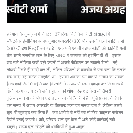
हरियाणा के गुरुग्राम में सेक्टर- 37 स्थित मिलेनिया सिटी सोसाइटी में
सॉफ्टवेयर इंजीनियर अजय कुमार अग्रहरि (30) और उनकी पत्नी स्वीटी शर्मा
(28) की डेथ मिस्ट्री बन गई है। अजय ने अपनी वाइफ स्वीटी को फाइंनेंशियली
तौर अपने नजदीक लाने के लिए MNC में सक्सेस की ट्रेनिंग दी थी। इसके
बाद उसे नोकिया जैसी बड़ी कंपनी में अच्छी पोजिशन पर नौकरी मिली। नई
नौकरी मिलते ही शादी कर ली, लेकिन परिजनों से बातचीत से पता चला कि उनके
बीच शादी नहीं बल्कि समझौता था। इसका अंदाजा इस बात से लगाया जा सकता
है कि शादी के 10 महीने बाद ही स्वीटी ने अजय से इतना झगड़ा कर लिया कि वे
दोनों अलग अलग रहने लगे। पुलिस की ओपन एंड शट केस की तैयारी
पुलिस इस केस को ओपन एंड शट करने की तैयारी में है। पुलिस का तर्क है कि
इस मामले में अजय अग्रहरि के खिलाफ हत्या का मामला दर्ज है, लेकिन उसने
खुद भी सुसाइड कर लिया है। जब आरोपी ही नहीं रहा तो फिर फाइनल क्लोजर
रिपोर्ट बनाई जाएगी। वहीं, परिवार वाले इस केस में आगे कोई कार्रवाई नहीं
चाहते। वाइफ द्वारा छोड़ने की धमकियों से हुआ आहत