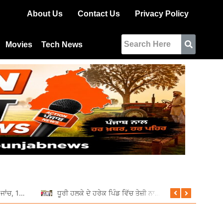
About Us
Contact Us
Privacy Policy
Movies
Tech News
ਆਰਟੀਓ ਵੱਲੋਂ ਵਿਸ਼ੇਸ਼ ਰਾਤਰੀ ਜਾਂਚ, 11 ਵਾਹਨਾਂ ਦੇ ਕੱਟੇ ਚਲਾਨ
ਧੂਰੀ ਹਲਕੇ ਦੇ ਹਰੇਕ ਪਿੰਡ ਵਿੱਚ ਤੇਜ਼ੀ ਨਾਲ ਚੱਲ ਰਹੇ ਹਨ ਵਿਕਾਸ ਕਾਰਜ: ਦਲਵੀਰ ਸਿੰਘ ਢਿੱਲੋਂ