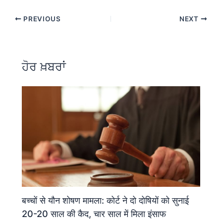
c
at
e
ar
PREVIOUS
NEXT
e
s
gr
e
b
A
a
o
p
m
ਹੋਰ ਖ਼ਬਰਾਂ
o
p
k
बच्चों से यौन शोषण मामला: कोर्ट ने दो दोषियों को सुनाई
20-20 साल की कैद, चार साल में मिला इंसाफ