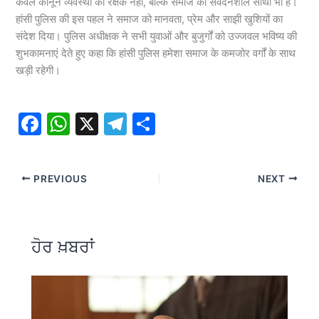
केवल कानून व्यवस्था की रक्षक नहीं, बल्कि समाज की संवेदनशील साथी भी है।
हांसी पुलिस की इस पहल ने समाज को मानवता, प्रेम और साझी खुशियों का
संदेश दिया। पुलिस अधीक्षक ने सभी युवाओं और बुजुर्गों को उज्जवल भविष्य की
शुभकामनाएं देते हुए कहा कि हांसी पुलिस हमेशा समाज के कमजोर वर्गों के साथ
खड़ी रहेगी।
F
W
X
T
S
a
h
el
h
c
at
e
ar
PREVIOUS
NEXT
e
s
gr
e
b
A
a
o
p
m
ਹੋਰ ਖ਼ਬਰਾਂ
o
p
k