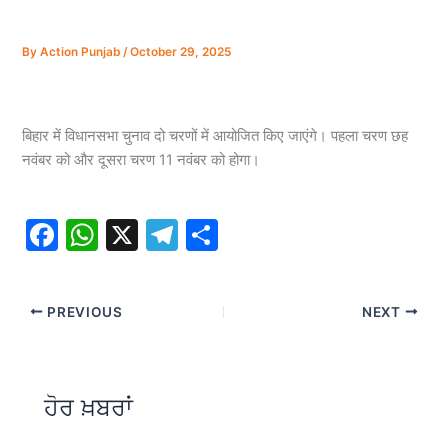
By
Action Punjab
/
October 29, 2025
बिहार में विधानसभा चुनाव दो चरणों में आयोजित किए जाएंगे। पहला चरण छह
नवंबर को और दूसरा चरण 11 नवंबर को होगा।
F
W
X
T
S
a
h
el
h
c
at
e
ar
PREVIOUS
NEXT
e
s
gr
e
b
A
a
o
p
m
ਹੋਰ ਖ਼ਬਰਾਂ
o
p