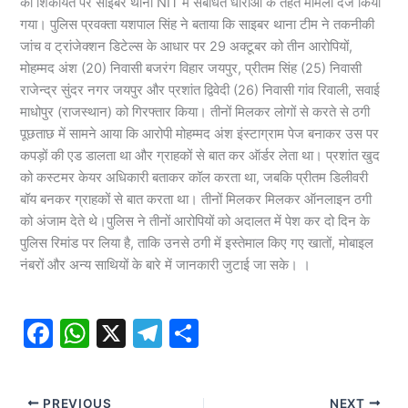
की शिकायत पर साइबर थाना NIT में संबंधित धाराओं के तहत मामला दर्ज किया
गया। पुलिस प्रवक्ता यशपाल सिंह ने बताया कि साइबर थाना टीम ने तकनीकी
जांच व ट्रांजेक्शन डिटेल्स के आधार पर 29 अक्टूबर को तीन आरोपियों,
मोहम्मद अंश (20) निवासी बजरंग विहार जयपुर, प्रीतम सिंह (25) निवासी
राजेन्द्र सुंदर नगर जयपुर और प्रशांत द्विवेदी (26) निवासी गांव रिवाली, सवाई
माधोपुर (राजस्थान) को गिरफ्तार किया। तीनों मिलकर लोगों से करते से ठगी
पूछताछ में सामने आया कि आरोपी मोहम्मद अंश इंस्टाग्राम पेज बनाकर उस पर
कपड़ों की एड डालता था और ग्राहकों से बात कर ऑर्डर लेता था। प्रशांत खुद
को कस्टमर केयर अधिकारी बताकर कॉल करता था, जबकि प्रीतम डिलीवरी
बॉय बनकर ग्राहकों से बात करता था। तीनों मिलकर मिलकर ऑनलाइन ठगी
को अंजाम देते थे।पुलिस ने तीनों आरोपियों को अदालत में पेश कर दो दिन के
पुलिस रिमांड पर लिया है, ताकि उनसे ठगी में इस्तेमाल किए गए खातों, मोबाइल
नंबरों और अन्य साथियों के बारे में जानकारी जुटाई जा सके। ।
F
W
X
T
S
a
h
el
h
c
at
e
ar
PREVIOUS
NEXT