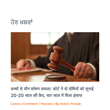
e
s
gr
e
b
A
a
o
p
m
ਹੋਰ ਖ਼ਬਰਾਂ
o
p
k
बच्चों से यौन शोषण मामला: कोर्ट ने दो दोषियों को सुनाई
20-20 साल की कैद, चार साल में मिला इंसाफ
Leave a Comment
/
Haryana
/ By
Action Punjab