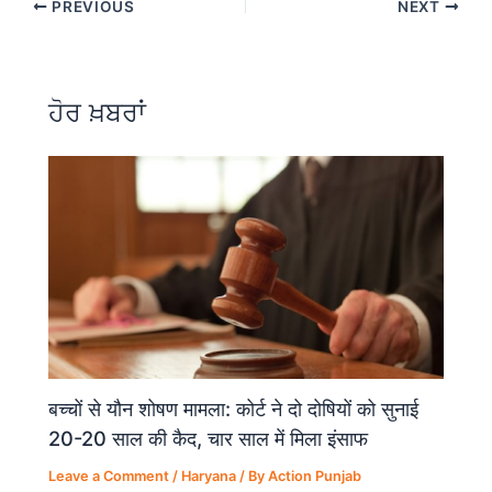
PREVIOUS
NEXT
e
s
gr
e
b
A
a
o
p
m
ਹੋਰ ਖ਼ਬਰਾਂ
o
p
k
बच्चों से यौन शोषण मामला: कोर्ट ने दो दोषियों को सुनाई
20-20 साल की कैद, चार साल में मिला इंसाफ
Leave a Comment
/
Haryana
/ By
Action Punjab