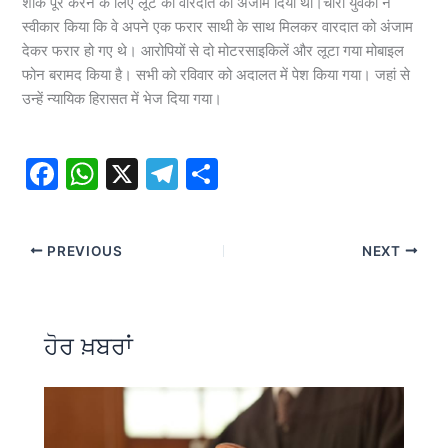
शौक पूरे करने के लिए लूट की वारदात को अंजाम दिया था।चारों युवकों ने
स्वीकार किया कि वे अपने एक फरार साथी के साथ मिलकर वारदात को अंजाम
देकर फरार हो गए थे। आरोपियों से दो मोटरसाइकिलें और लूटा गया मोबाइल
फोन बरामद किया है। सभी को रविवार को अदालत में पेश किया गया। जहां से
उन्हें न्यायिक हिरासत में भेज दिया गया।
F
W
X
T
S
a
h
el
h
c
at
e
ar
PREVIOUS
NEXT
e
s
gr
e
b
A
a
o
p
m
ਹੋਰ ਖ਼ਬਰਾਂ
o
p
k