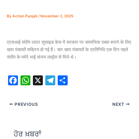
By
Action Punjab
/
November 2, 2025
एएसआई संदीप लाठर सुसाइड केस में सरकार पर सामाजिक दबाव बनाने के लिए
खाप पंचायतें सक्रिय हो गई हैं। चार खाप पंचायतों के प्रतिनिधि एक दिन पहले
संदीप के ममेरे भाई संजय लाढ़ोत से मिले थे।
F
W
X
T
S
a
h
el
h
c
at
e
ar
PREVIOUS
NEXT
e
s
gr
e
b
A
a
o
p
m
ਹੋਰ ਖ਼ਬਰਾਂ