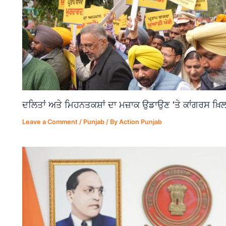
ਦਲਿਤਾਂ ਅਤੇ ਮਿਹਨਤਕਸ਼ਾਂ ਦਾ ਮਜ਼ਾਕ ਉਡਾਉਣ 'ਤੇ ਕਾਂਗਰਸ ਖ਼ਿਲ
Leave a Comment
/
Punjab
/ By
Action Punjab