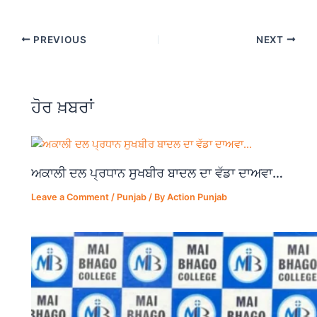
a
h
el
h
c
at
e
ar
PREVIOUS
NEXT
e
s
gr
e
b
A
a
o
p
m
ਹੋਰ ਖ਼ਬਰਾਂ
o
p
k
ਅਕਾਲੀ ਦਲ ਪ੍ਰਧਾਨ ਸੁਖਬੀਰ ਬਾਦਲ ਦਾ ਵੱਡਾ ਦਾਅਵਾ…
Leave a Comment
/
Punjab
/ By
Action Punjab