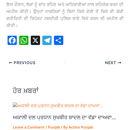
ਇਸ ਦੌਰਾਨ, ਲੋਕਾਂ ਨੂੰ ਸ਼ਾਂਤ ਰਹਿਣ ਅਤੇ ਅਧਿਕਾਰੀਆਂ ਨਾਲ ਸਹਿਯੋਗ ਕਰਨ ਦੀ
ਅਪੀਲ ਕੀਤੀ। ਉਨ੍ਹਾਂ ਨਾਗਰਿਕਾਂ ਨੂੰ ਬਿਨਾਂ ਕਿਸੇ ਦੇਰੀ ਤੋਂ ਕਿਸੇ ਵੀ ਸ਼ੱਕੀ
ਗਤੀਵਿਧੀ ਦੀ ਰਿਪੋਰਟ ਨਜ਼ਦੀਕੀ ਪੁਲਿਸ ਥਾਣੇ ਵਿਖੇ ਕਰਨ ਦੀ ਅਪੀਲ ਵੀ
ਕੀਤੀ।
F
W
X
T
S
a
h
el
h
c
at
e
ar
PREVIOUS
NEXT
e
s
gr
e
b
A
a
o
p
m
ਹੋਰ ਖ਼ਬਰਾਂ
o
p
k
ਅਕਾਲੀ ਦਲ ਪ੍ਰਧਾਨ ਸੁਖਬੀਰ ਬਾਦਲ ਦਾ ਵੱਡਾ ਦਾਅਵਾ…
Leave a Comment
/
Punjab
/ By
Action Punjab