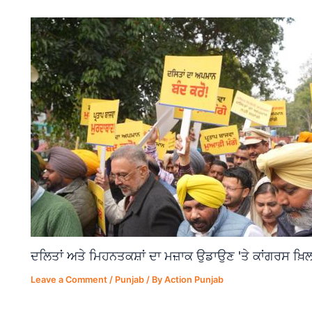
ਦਲਿਤਾਂ ਅਤੇ ਮਿਹਨਤਕਸ਼ਾਂ ਦਾ ਮਜ਼ਾਕ ਉਡਾਉਣ 'ਤੇ ਕਾਂਗਰਸ ਖ਼ਿਲ
Leave a Comment
/
Punjab
/ By
Action Punjab