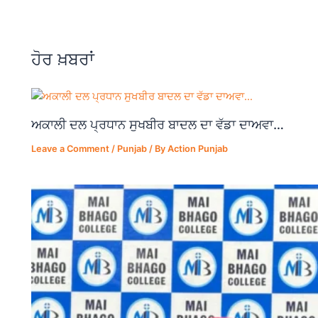
e
s
gr
e
b
A
a
o
p
m
ਹੋਰ ਖ਼ਬਰਾਂ
o
p
k
ਅਕਾਲੀ ਦਲ ਪ੍ਰਧਾਨ ਸੁਖਬੀਰ ਬਾਦਲ ਦਾ ਵੱਡਾ ਦਾਅਵਾ…
Leave a Comment
/
Punjab
/ By
Action Punjab