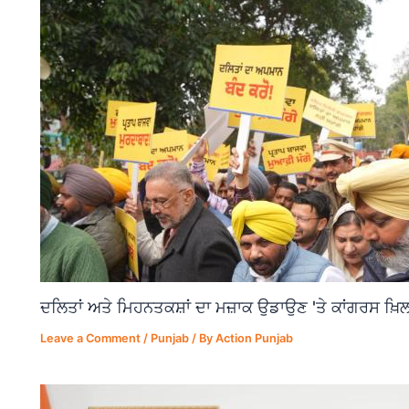
ਦਲਿਤਾਂ ਅਤੇ ਮਿਹਨਤਕਸ਼ਾਂ ਦਾ ਮਜ਼ਾਕ ਉਡਾਉਣ 'ਤੇ ਕਾਂਗਰਸ ਖ਼ਿਲ
Leave a Comment
/
Punjab
/ By
Action Punjab