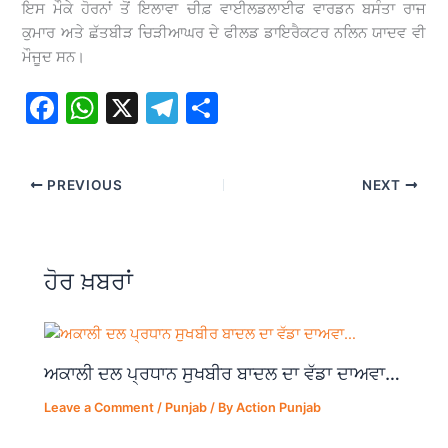
ਇਸ ਮੌਕੇ ਹੋਰਨਾਂ ਤੋਂ ਇਲਾਵਾ ਚੀਫ਼ ਵਾਈਲਡਲਾਈਫ ਵਾਰਡਨ ਬਸੰਤਾ ਰਾਜ
ਕੁਮਾਰ ਅਤੇ ਛੱਤਬੀੜ ਚਿੜੀਆਘਰ ਦੇ ਫੀਲਡ ਡਾਇਰੈਕਟਰ ਨਲਿਨ ਯਾਦਵ ਵੀ
ਮੌਜੂਦ ਸਨ।
F
W
X
T
S
a
h
el
h
c
at
e
ar
PREVIOUS
NEXT
e
s
gr
e
b
A
a
o
p
m
ਹੋਰ ਖ਼ਬਰਾਂ
o
p
k
ਅਕਾਲੀ ਦਲ ਪ੍ਰਧਾਨ ਸੁਖਬੀਰ ਬਾਦਲ ਦਾ ਵੱਡਾ ਦਾਅਵਾ…
Leave a Comment
/
Punjab
/ By
Action Punjab