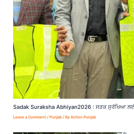
Sadak Suraksha Abhiyan2026 : ਸੜਕ ਸੁਰੱਖਿਆ ਲਈ ਵ
Leave a Comment
/
Punjab
/ By
Action Punjab