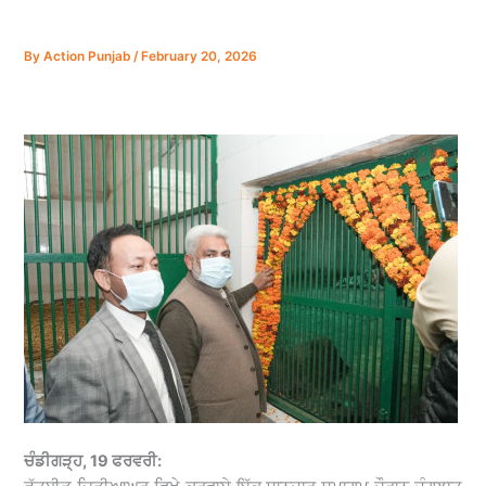
By
Action Punjab
/
February 20, 2026
ਚੰਡੀਗੜ੍ਹ, 19 ਫਰਵਰੀ: