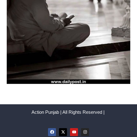
Action Punjab | All Rights Reserved |
F
X
Y
I
a
-
o
n