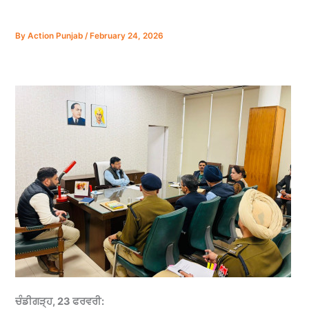
By
Action Punjab
/
February 24, 2026
ਚੰਡੀਗੜ੍ਹ, 23 ਫਰਵਰੀ: