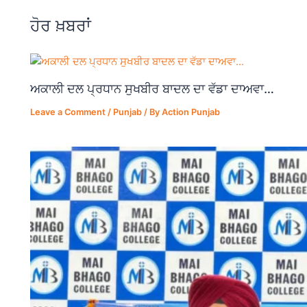
o
p
m
ਹੋਰ ਖ਼ਬਰਾਂ
o
p
k
ਅਕਾਲੀ ਦਲ ਪ੍ਰਧਾਨ ਸੁਖਬੀਰ ਬਾਦਲ ਦਾ ਵੱਡਾ ਦਾਅਵਾ…
Leave a Comment
/
Punjab
/ By
Action Punjab