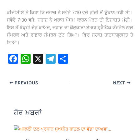
ਡੀਜੀਸੀਏ ਨੇ ਕਿਹਾ ਕਿ ਜਹਾਜ਼ ਨੇ ਸਵੇਰੇ 7:10 ਵਜੇ ਰਾਂਚੀ ਤੋਂ ਉਡਾਣ ਭਰੀ ਸੀ।
ਸਵੇਰੇ 7:30 ਵਜੇ, ਜਹਾਜ਼ ਨੇ ਖਰਾਬ ਮੌਸਮ ਕਾਰਨ ਮੋੜਨ ਦੀ ਇਜਾਜ਼ਤ ਮੰਗੀ।
ਇਸ ਤੋਂ ਥੋੜ੍ਹੀ ਦੇਰ ਬਾਅਦ, ਜਹਾਜ਼ ਦਾ ਕੋਲਕਾਤਾ ਏਅਰ ਟ੍ਰੈਫਿਕ ਕੰਟਰੋਲ ਨਾਲ
ਸੰਪਰਕ ਅਤੇ ਰਾਡਾਰ ਸੰਪਰਕ ਟੁੱਟ ਗਿਆ। ਫਿਰ ਜਹਾਜ਼ ਹਾਦਸਾਗ੍ਰਸਤ ਹੋ
ਗਿਆ।
F
W
X
T
S
a
h
el
h
c
at
e
ar
PREVIOUS
NEXT
e
s
gr
e
b
A
a
o
p
m
ਹੋਰ ਖ਼ਬਰਾਂ
o
p
k