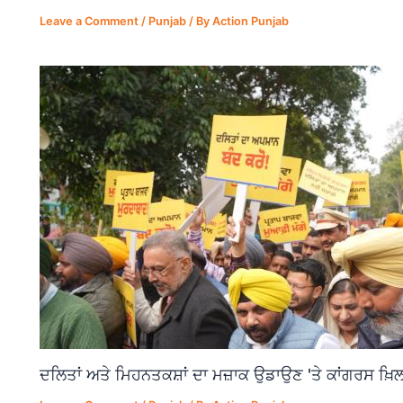
Leave a Comment
/
Punjab
/ By
Action Punjab
ਦਲਿਤਾਂ ਅਤੇ ਮਿਹਨਤਕਸ਼ਾਂ ਦਾ ਮਜ਼ਾਕ ਉਡਾਉਣ 'ਤੇ ਕਾਂਗਰਸ ਖ਼ਿਲ