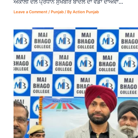
ਅਕਾਲੀ ਦਲ ਪ੍ਰਧਾਨ ਸੁਖਬੀਰ ਬਾਦਲ ਦਾ ਵੱਡਾ ਦਾਅਵਾ…
Leave a Comment
/
Punjab
/ By
Action Punjab