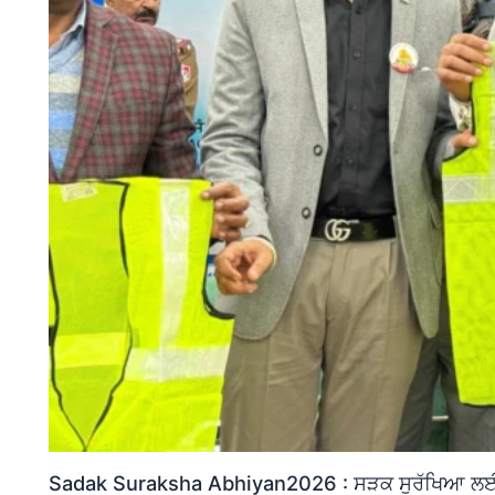
Sadak Suraksha Abhiyan2026 : ਸੜਕ ਸੁਰੱਖਿਆ ਲਈ ਵ