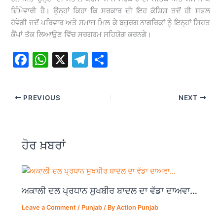
ਜ਼ਿੰਮੇਵਾਰੀ ਹੈ। ਉਨ੍ਹਾਂ ਕਿਹਾ ਕਿ ਸਰਕਾਰ ਦੀ ਇਹ ਕੋਸ਼ਿਸ਼ ਤਦੋਂ ਹੀ ਸਫਲ
ਹੋਵੇਗੀ ਜਦੋਂ ਪਰਿਵਾਰ ਅਤੇ ਸਮਾਜ ਮਿਲ ਕੇ ਬਜ਼ੁਰਗ ਨਾਗਰਿਕਾਂ ਨੂੰ ਇਨ੍ਹਾਂ ਸਿਹਤ
ਕੈਂਪਾਂ ਤੱਕ ਲਿਆਉਣ ਵਿੱਚ ਸਰਗਰਮ ਸਹਿਯੋਗ ਕਰਨਗੇ।
F
W
X
T
S
a
h
el
h
c
at
e
ar
PREVIOUS
NEXT
e
s
gr
e
b
A
a
o
p
m
ਹੋਰ ਖ਼ਬਰਾਂ
o
p
k
ਅਕਾਲੀ ਦਲ ਪ੍ਰਧਾਨ ਸੁਖਬੀਰ ਬਾਦਲ ਦਾ ਵੱਡਾ ਦਾਅਵਾ…
Leave a Comment
/
Punjab
/ By
Action Punjab