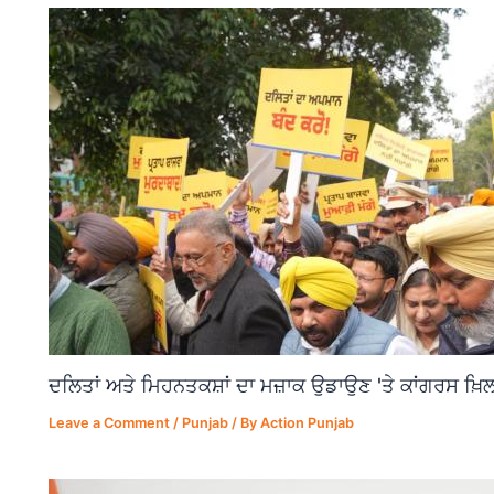
ਦਲਿਤਾਂ ਅਤੇ ਮਿਹਨਤਕਸ਼ਾਂ ਦਾ ਮਜ਼ਾਕ ਉਡਾਉਣ 'ਤੇ ਕਾਂਗਰਸ ਖ਼ਿਲ
Leave a Comment
/
Punjab
/ By
Action Punjab