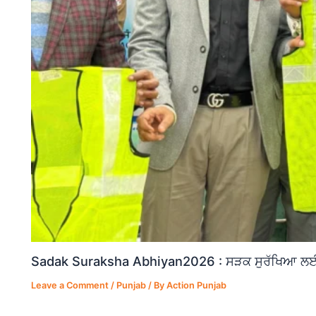
Sadak Suraksha Abhiyan2026 : ਸੜਕ ਸੁਰੱਖਿਆ ਲਈ ਵ
Leave a Comment
/
Punjab
/ By
Action Punjab