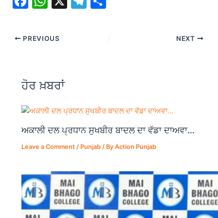
F
W
X
T
S
a
h
el
h
c
at
e
ar
PREVIOUS
NEXT
e
s
gr
e
b
A
a
o
p
m
ਹੋਰ ਖ਼ਬਰਾਂ
o
p
k
ਅਕਾਲੀ ਦਲ ਪ੍ਰਧਾਨ ਸੁਖਬੀਰ ਬਾਦਲ ਦਾ ਵੱਡਾ ਦਾਅਵਾ…
Leave a Comment
/
Punjab
/ By
Action Punjab