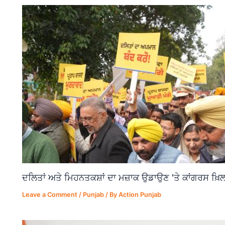
ਦਲਿਤਾਂ ਅਤੇ ਮਿਹਨਤਕਸ਼ਾਂ ਦਾ ਮਜ਼ਾਕ ਉਡਾਉਣ 'ਤੇ ਕਾਂਗਰਸ ਖ਼ਿਲ
Leave a Comment
/
Punjab
/ By
Action Punjab