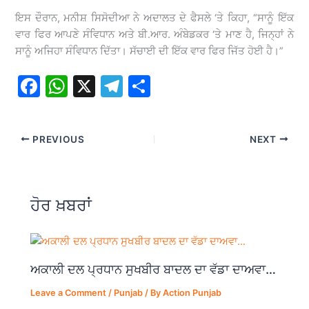
ਇਸ ਦੌਰਾਨ, ਮਨੀਸ਼ ਸਿਸੋਦੀਆ ਨੇ ਅਦਾਲਤ ਦੇ ਫੈਸਲੇ ‘ਤੇ ਕਿਹਾ, “ਸਾਨੂੰ ਇੱਕ
ਵਾਰ ਫਿਰ ਆਪਣੇ ਸੰਵਿਧਾਨ ਅਤੇ ਬੀ.ਆਰ. ਅੰਬੇਡਕਰ ‘ਤੇ ਮਾਣ ਹੈ, ਜਿਨ੍ਹਾਂ ਨੇ
ਸਾਨੂੰ ਅਜਿਹਾ ਸੰਵਿਧਾਨ ਦਿੱਤਾ। ਸੱਚਾਈ ਦੀ ਇੱਕ ਵਾਰ ਫਿਰ ਜਿੱਤ ਹੋਈ ਹੈ।”
F
W
X
T
S
a
h
el
h
c
at
e
ar
PREVIOUS
NEXT
e
s
gr
e
b
A
a
o
p
m
ਹੋਰ ਖ਼ਬਰਾਂ
o
p
k
ਅਕਾਲੀ ਦਲ ਪ੍ਰਧਾਨ ਸੁਖਬੀਰ ਬਾਦਲ ਦਾ ਵੱਡਾ ਦਾਅਵਾ…
Leave a Comment
/
Punjab
/ By
Action Punjab