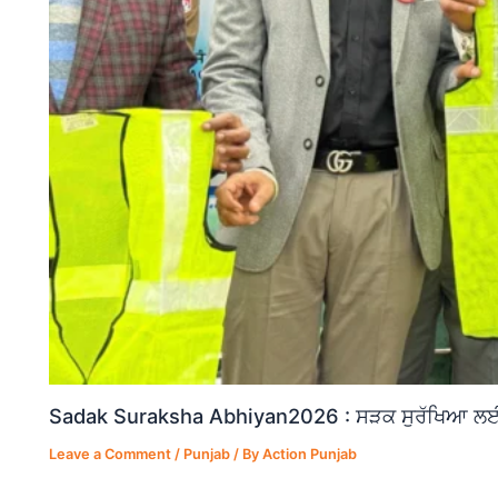
Sadak Suraksha Abhiyan2026 : ਸੜਕ ਸੁਰੱਖਿਆ ਲਈ ਵ
Leave a Comment
/
Punjab
/ By
Action Punjab