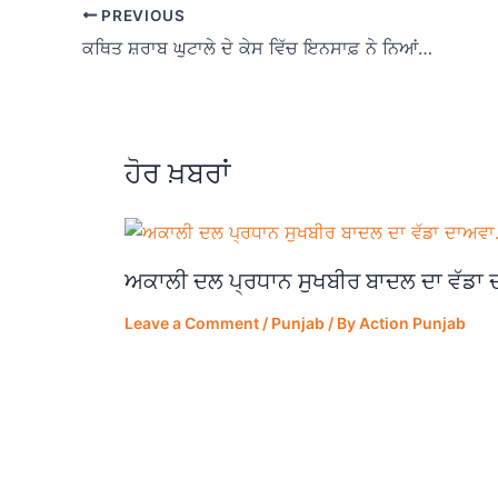
e
s
gr
e
PREVIOUS
b
A
a
ਕਥਿਤ ਸ਼ਰਾਬ ਘੁਟਾਲੇ ਦੇ ਕੇਸ ਵਿੱਚ ਇਨਸਾਫ਼ ਨੇ ਨਿਆਂਪਾਲਿਕਾ ਵਿੱਚ ਆਮ ਆਦਮੀ ਦਾ ਵਿਸ਼ਵਾਸ ਮੁੜ ਬਹਾਲ ਕੀਤਾ: ਬਲਤੇਜ ਪੰਨੂ
o
p
m
o
p
k
ਹੋਰ ਖ਼ਬਰਾਂ
ਅਕਾਲੀ ਦਲ ਪ੍ਰਧਾਨ ਸੁਖਬੀਰ ਬਾਦਲ ਦਾ ਵੱਡਾ
Leave a Comment
/
Punjab
/ By
Action Punjab