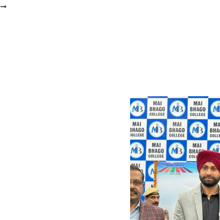
T
ਮੁੰਡੀਆਂ