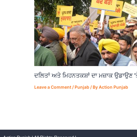
ਦਲਿਤਾਂ ਅਤੇ ਮਿਹਨਤਕਸ਼ਾਂ ਦਾ ਮਜ਼ਾਕ ਉਡਾਉਣ 'ਤ
Leave a Comment
/
Punjab
/ By
Action Punjab