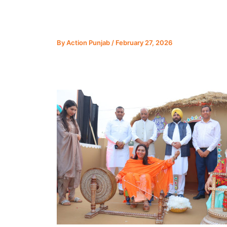
By
Action Punjab
/
February 27, 2026