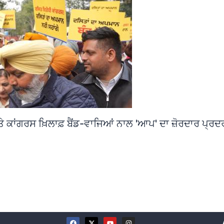
ੇ ਕਾਂਗਰਸ ਖ਼ਿਲਾਫ਼ ਬੈਂਡ-ਵਾਜਿਆਂ ਨਾਲ 'ਆਪ' ਦਾ ਜ਼ੋਰਦਾਰ ਪ੍ਰਦ
F
X
Y
I