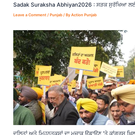
Sadak Suraksha Abhiyan2026 : ਸੜਕ ਸੁਰੱਖਿਆ ਲਈ ਵ
Leave a Comment
/
Punjab
/ By
Action Punjab
ਦਲਿਤਾਂ ਅਤੇ ਮਿਹਨਤਕਸ਼ਾਂ ਦਾ ਮਜ਼ਾਕ ਉਡਾਉਣ 'ਤੇ ਕਾਂਗਰਸ ਖ਼ਿਲ