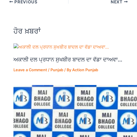
PREVIOUS
NEXT
e
s
gr
e
b
A
a
o
p
m
ਹੋਰ ਖ਼ਬਰਾਂ
o
p
k
ਅਕਾਲੀ ਦਲ ਪ੍ਰਧਾਨ ਸੁਖਬੀਰ ਬਾਦਲ ਦਾ ਵੱਡਾ ਦਾਅਵਾ…
Leave a Comment
/
Punjab
/ By
Action Punjab