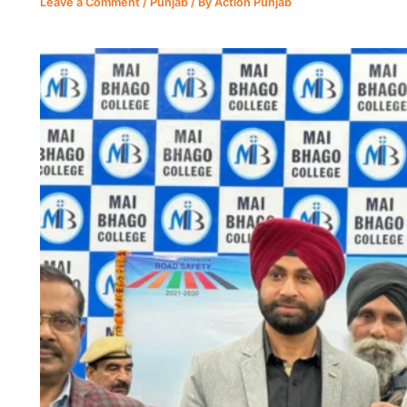
Leave a Comment
/
Punjab
/ By
Action Punjab