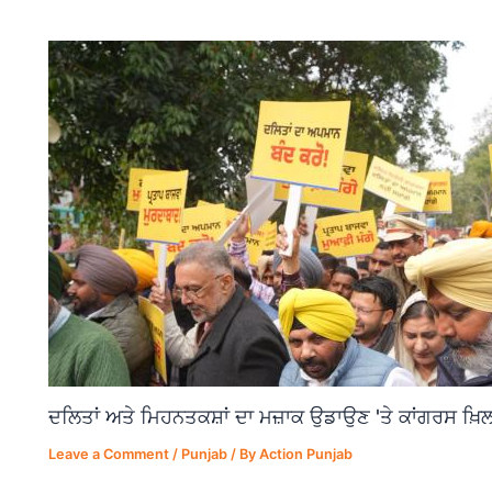
ਦਲਿਤਾਂ ਅਤੇ ਮਿਹਨਤਕਸ਼ਾਂ ਦਾ ਮਜ਼ਾਕ ਉਡਾਉਣ 'ਤੇ ਕਾਂਗਰਸ ਖ਼ਿਲ
Leave a Comment
/
Punjab
/ By
Action Punjab