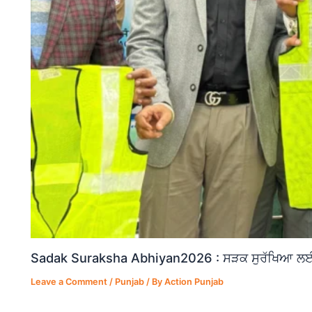
Sadak Suraksha Abhiyan2026 : ਸੜਕ ਸੁਰੱਖਿਆ ਲਈ ਵ
Leave a Comment
/
Punjab
/ By
Action Punjab