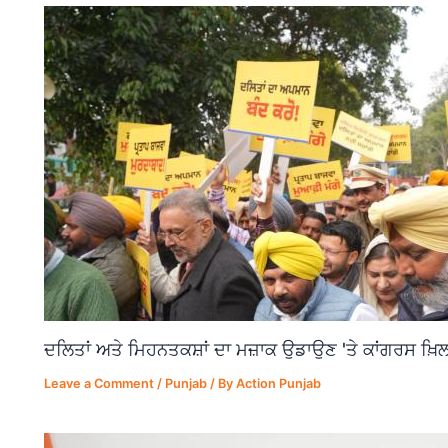
ਦਲਿਤਾਂ ਅਤੇ ਮਿਹਨਤਕਸ਼ਾਂ ਦਾ ਮਜ਼ਾਕ ਉਡਾਉਣ 'ਤੇ ਕਾਂਗਰਸ ਖ਼ਿਲ
Leave a Comment
/
Punjab
/ By
Action Punjab