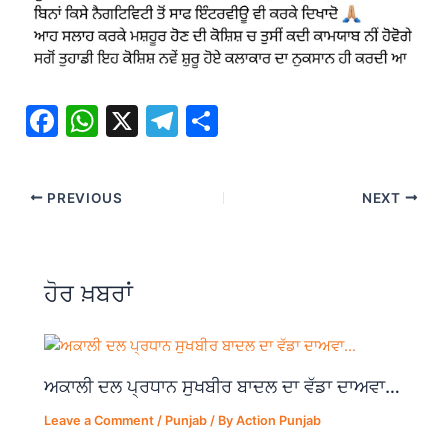
F
W
X
T
S
a
h
el
h
c
at
e
ar
PREVIOUS
NEXT
e
s
gr
e
b
A
a
o
p
m
ਹੋਰ ਖ਼ਬਰਾਂ
o
p
k
ਅਕਾਲੀ ਦਲ ਪ੍ਰਧਾਨ ਸੁਖਬੀਰ ਬਾਦਲ ਦਾ ਵੱਡਾ ਦਾਅਵਾ…
Leave a Comment
/
Punjab
/ By
Action Punjab