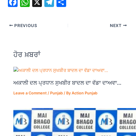
F
W
X
T
S
a
h
el
h
c
at
e
ar
PREVIOUS
NEXT
e
s
gr
e
b
A
a
o
p
m
ਹੋਰ ਖ਼ਬਰਾਂ
o
p
k
ਅਕਾਲੀ ਦਲ ਪ੍ਰਧਾਨ ਸੁਖਬੀਰ ਬਾਦਲ ਦਾ ਵੱਡਾ ਦਾਅਵਾ…
Leave a Comment
/
Punjab
/ By
Action Punjab