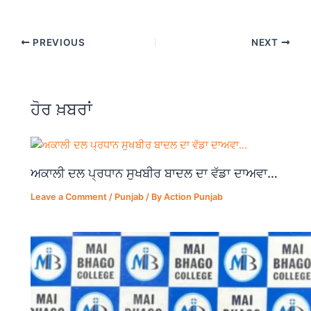
a
h
el
h
c
at
e
ar
PREVIOUS
NEXT
e
s
gr
e
b
A
a
o
p
m
ਹੋਰ ਖ਼ਬਰਾਂ
o
p
k
ਅਕਾਲੀ ਦਲ ਪ੍ਰਧਾਨ ਸੁਖਬੀਰ ਬਾਦਲ ਦਾ ਵੱਡਾ ਦਾਅਵਾ…
Leave a Comment
/
Punjab
/ By
Action Punjab