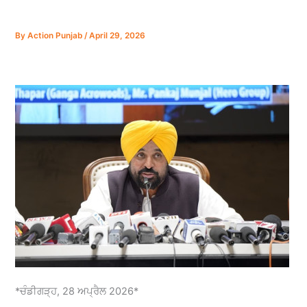
By
Action Punjab
/
April 29, 2026
*ਚੰਡੀਗੜ੍ਹ, 28 ਅਪ੍ਰੈਲ 2026*