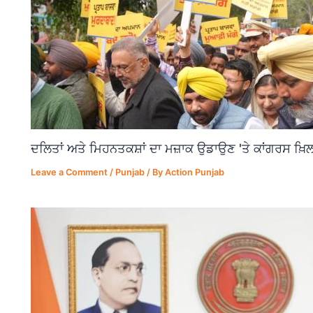
ਦਲਿਤਾਂ ਅਤੇ ਮਿਹਨਤਕਸ਼ਾਂ ਦਾ ਮਜ਼ਾਕ ਉਡਾਉਣ 'ਤੇ ਕਾਂਗਰਸ ਖ਼ਿਲ
Leave a Comment
/
Punjab
/ By
Action Punjab