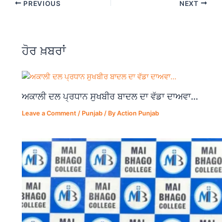
PREVIOUS
NEXT
e
s
gr
e
b
A
a
o
p
m
ਹੋਰ ਖ਼ਬਰਾਂ
o
p
k
ਅਕਾਲੀ ਦਲ ਪ੍ਰਧਾਨ ਸੁਖਬੀਰ ਬਾਦਲ ਦਾ ਵੱਡਾ ਦਾਅਵਾ…
Leave a Comment
/
Punjab
/ By
Action Punjab