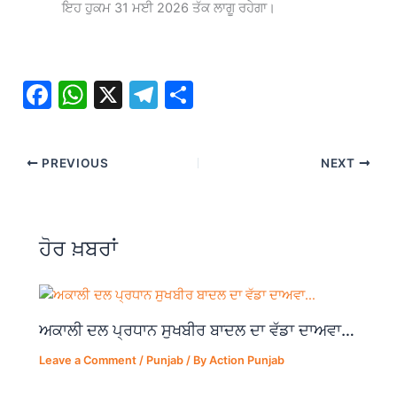
ਇਹ ਹੁਕਮ 31 ਮਈ 2026 ਤੱਕ ਲਾਗੂ ਰਹੇਗਾ।
F
W
X
T
S
a
h
el
h
c
at
e
ar
PREVIOUS
NEXT
e
s
gr
e
b
A
a
o
p
m
ਹੋਰ ਖ਼ਬਰਾਂ
o
p
k
ਅਕਾਲੀ ਦਲ ਪ੍ਰਧਾਨ ਸੁਖਬੀਰ ਬਾਦਲ ਦਾ ਵੱਡਾ ਦਾਅਵਾ…
Leave a Comment
/
Punjab
/ By
Action Punjab