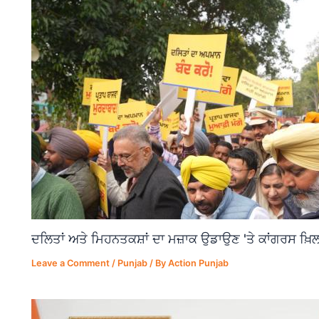
ਦਲਿਤਾਂ ਅਤੇ ਮਿਹਨਤਕਸ਼ਾਂ ਦਾ ਮਜ਼ਾਕ ਉਡਾਉਣ 'ਤੇ ਕਾਂਗਰਸ ਖ਼ਿਲ
Leave a Comment
/
Punjab
/ By
Action Punjab