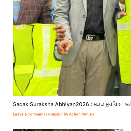
Sadak Suraksha Abhiyan2026 : ਸੜਕ ਸੁਰੱਖਿਆ ਲਈ ਵ
Leave a Comment
/
Punjab
/ By
Action Punjab