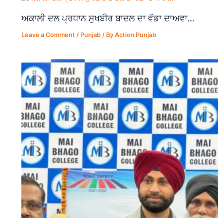
ਅਕਾਲੀ ਦਲ ਪ੍ਰਧਾਨ ਸੁਖਬੀਰ ਬਾਦਲ ਦਾ ਵੱਡਾ ਦਾਅਵਾ…
Leave a Comment
/
Punjab
/ By
Action Punjab