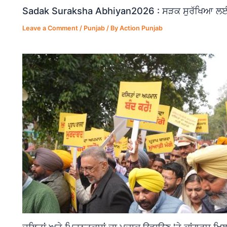
Sadak Suraksha Abhiyan2026 : ਸੜਕ ਸੁਰੱਖਿਆ ਲਈ ਵ
Leave a Comment
/
Punjab
/ By
Action Punjab