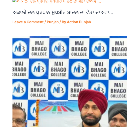
k
ਅਕਾਲੀ ਦਲ ਪ੍ਰਧਾਨ ਸੁਖਬੀਰ ਬਾਦਲ ਦਾ ਵੱਡਾ ਦਾਅਵਾ…
Leave a Comment
/
Punjab
/ By
Action Punjab