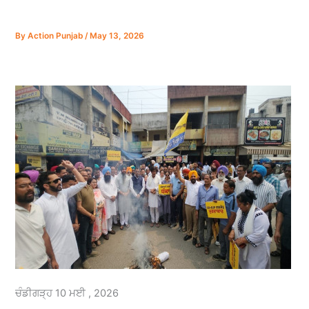
By
Action Punjab
/
May 13, 2026
ਚੰਡੀਗੜ੍ਹ 10 ਮਈ , 2026