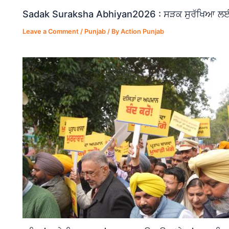
Sadak Suraksha Abhiyan2026 : ਸੜਕ ਸੁਰੱਖਿਆ ਲਈ ਵ
Leave a Comment
/
Punjab
/ By
Action Punjab