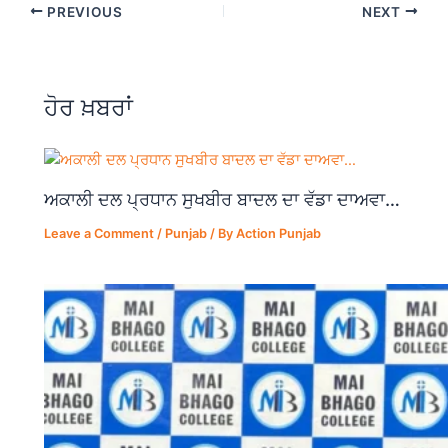
PREVIOUS
NEXT
e
s
gr
e
b
A
a
o
p
m
ਹੋਰ ਖ਼ਬਰਾਂ
o
p
k
ਅਕਾਲੀ ਦਲ ਪ੍ਰਧਾਨ ਸੁਖਬੀਰ ਬਾਦਲ ਦਾ ਵੱਡਾ ਦਾਅਵਾ…
Leave a Comment
/
Punjab
/ By
Action Punjab