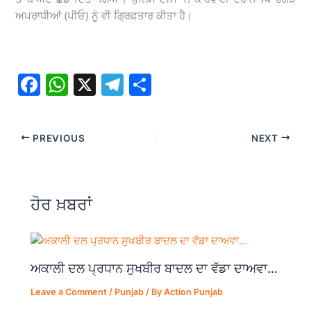
ਅਪਰਾਧੀਆਂ (ਪੀਓ) ਨੂੰ ਵੀ ਗ੍ਰਿਫ਼ਤਾਰ ਕੀਤਾ ਹੈ।
F
W
X
T
S
a
h
el
h
c
at
e
ar
PREVIOUS
NEXT
e
s
gr
e
b
A
a
o
p
m
ਹੋਰ ਖ਼ਬਰਾਂ
o
p
k
ਅਕਾਲੀ ਦਲ ਪ੍ਰਧਾਨ ਸੁਖਬੀਰ ਬਾਦਲ ਦਾ ਵੱਡਾ ਦਾਅਵਾ…
Leave a Comment
/
Punjab
/ By
Action Punjab