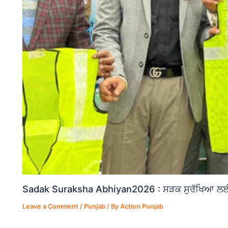
Sadak Suraksha Abhiyan2026 : ਸੜਕ ਸੁਰੱਖਿਆ ਲਈ ਵ
Leave a Comment
/
Punjab
/ By
Action Punjab