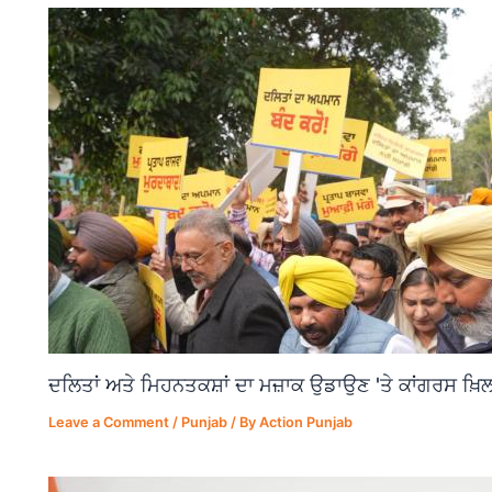
ਦਲਿਤਾਂ ਅਤੇ ਮਿਹਨਤਕਸ਼ਾਂ ਦਾ ਮਜ਼ਾਕ ਉਡਾਉਣ 'ਤੇ ਕਾਂਗਰਸ ਖ਼ਿਲ
Leave a Comment
/
Punjab
/ By
Action Punjab