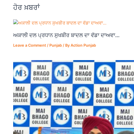
o
p
m
ਹੋਰ ਖ਼ਬਰਾਂ
o
p
k
ਅਕਾਲੀ ਦਲ ਪ੍ਰਧਾਨ ਸੁਖਬੀਰ ਬਾਦਲ ਦਾ ਵੱਡਾ ਦਾਅਵਾ…
Leave a Comment
/
Punjab
/ By
Action Punjab