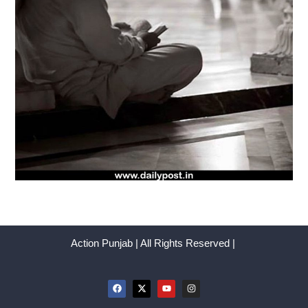
Action Punjab | All Rights Reserved |
F
X
Y
I
a
-
o
n
c
t
u
s