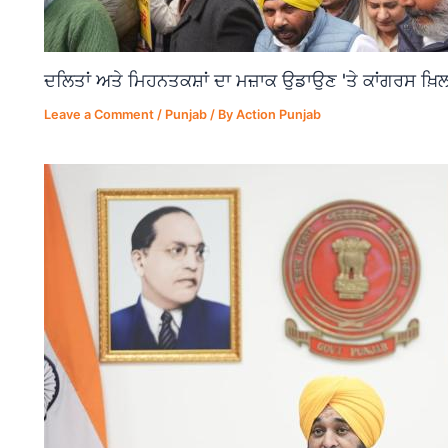
ਦਲਿਤਾਂ ਅਤੇ ਮਿਹਨਤਕਸ਼ਾਂ ਦਾ ਮਜ਼ਾਕ ਉਡਾਉਣ 'ਤੇ ਕਾਂਗਰਸ ਖ਼ਿਲ
Leave a Comment
/
Punjab
/ By
Action Punjab