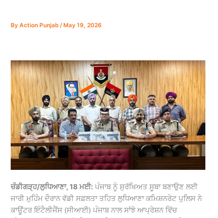
By
Action Punjab
/
May 19, 2026
ਚੰਡੀਗੜ੍ਹ/ਲੁਧਿਆਣਾ, 18 ਮਈ:
ਪੰਜਾਬ ਨੂੰ ਸੁਰੱਖਿਅਤ ਸੂਬਾ ਬਣਾਉਣ ਲਈ
ਜਾਰੀ ਮੁਹਿੰਮ ਦੌਰਾਨ ਵੱਡੀ ਸਫ਼ਲਤਾ ਤਹਿਤ ਲੁਧਿਆਣਾ ਕਮਿਸ਼ਨਰੇਟ ਪੁਲਿਸ ਨੇ
ਕਾਊਂਟਰ ਇੰਟੈਲੀਜੈਂਸ (ਸੀਆਈ) ਪੰਜਾਬ ਨਾਲ ਸਾਂਝੇ ਆਪ੍ਰੇਸ਼ਨ ਵਿੱਚ