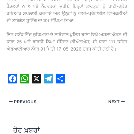
ਹੈਂਡਲਰਾਂ ਨੇ ਆਪਣੇ ਨੈੱਟਵਰਕਾਂ ਜ਼ਰੀਏ ਇਨ੍ਹਾਂ ਕਾਰਕੁਨਾਂ ਨੂੰ ਹਾਈ-ਗ੍ਰੇਡ
ਹਥਿਆਰ ਸਪਲਾਈ ਕਰਵਾਏ ਅਤੇ ਉਨ੍ਹਾਂ ਨੂੰ ਹਾਈ-ਪ੍ਰੋਫਾਈਲ ਵਿਅਕਤੀਆਂ
ਦੀ ਟਾਰਗੇਟ ਸ਼ੂਟਿੰਗ ਦਾ ਕੰਮ ਸੌਂਪਿਆ ਗਿਆ।
ਇਸ ਸਬੰਧ ਵਿੱਚ ਲੁਧਿਆਣਾ ਦੇ ਲਾਡੋਵਾਲ ਪੁਲਿਸ ਥਾਣਾ ਵਿਖੇ ਅਸਲਾ ਐਕਟ ਦੀ
ਧਾਰਾ 25 ਅਤੇ ਭਾਰਤੀ ਨਿਆਂ ਸੰਹਿਤਾ (ਬੀਐਨਐਸ) ਦੀ ਧਾਰਾ 111 ਤਹਿਤ
ਐਫਆਈਆਰ ਨੰਬਰ 91 ਮਿਤੀ 17-05-2026 ਦਰਜ ਕੀਤੀ ਗਈ ਹੈ।
F
W
X
T
S
a
h
el
h
c
at
e
ar
PREVIOUS
NEXT
e
s
gr
e
b
A
a
o
p
m
ਹੋਰ ਖ਼ਬਰਾਂ