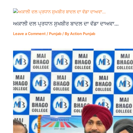
o
p
k
ਅਕਾਲੀ ਦਲ ਪ੍ਰਧਾਨ ਸੁਖਬੀਰ ਬਾਦਲ ਦਾ ਵੱਡਾ ਦਾਅਵਾ…
Leave a Comment
/
Punjab
/ By
Action Punjab