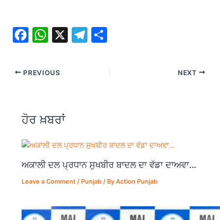
F
W
X
T
S
a
h
el
h
c
at
e
ar
PREVIOUS
NEXT
e
s
gr
e
b
A
a
o
p
m
ਹੋਰ ਖ਼ਬਰਾਂ
o
p
k
ਅਕਾਲੀ ਦਲ ਪ੍ਰਧਾਨ ਸੁਖਬੀਰ ਬਾਦਲ ਦਾ ਵੱਡਾ ਦਾਅਵਾ…
Leave a Comment
/
Punjab
/ By
Action Punjab