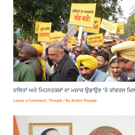
ਦਲਿਤਾਂ ਅਤੇ ਮਿਹਨਤਕਸ਼ਾਂ ਦਾ ਮਜ਼ਾਕ ਉਡਾਉਣ 'ਤੇ ਕਾਂਗਰਸ ਖ਼ਿਲ
Leave a Comment
/
Punjab
/ By
Action Punjab