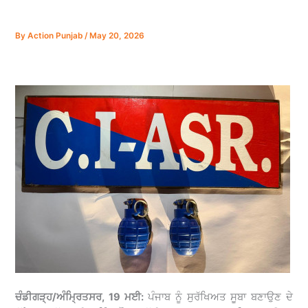
By
Action Punjab
/
May 20, 2026
ਚੰਡੀਗੜ੍ਹ/ਅੰਮ੍ਰਿਤਸਰ, 19 ਮਈ:
ਪੰਜਾਬ ਨੂੰ ਸੁਰੱਖਿਅਤ ਸੂਬਾ ਬਣਾਉਣ ਦੇ