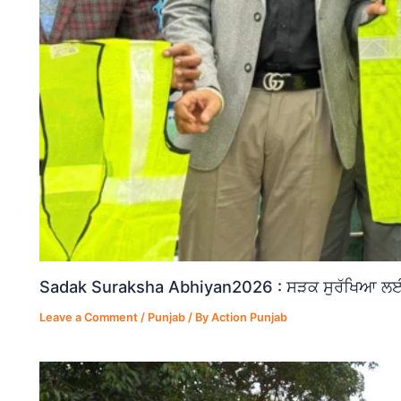
Sadak Suraksha Abhiyan2026 : ਸੜਕ ਸੁਰੱਖਿਆ ਲਈ ਵ
Leave a Comment
/
Punjab
/ By
Action Punjab