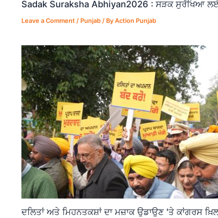
Sadak Suraksha Abhiyan2026 : ਸੜਕ ਸੁਰੱਖਿਆ ਲਈ ਵ
Leave a Comment
/
Punjab
/ By
Action Punjab
ਦਲਿਤਾਂ ਅਤੇ ਮਿਹਨਤਕਸ਼ਾਂ ਦਾ ਮਜ਼ਾਕ ਉਡਾਉਣ 'ਤੇ ਕਾਂਗਰਸ ਖ਼ਿਲ