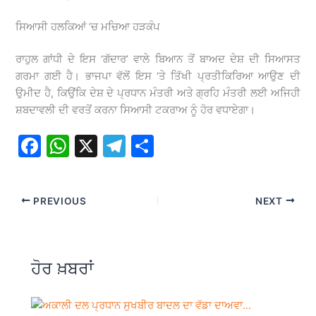
ਸਿਆਸੀ ਹਲਕਿਆਂ ‘ਚ ਮਚਿਆ ਹੜਕੰਪ
ਰਾਹੁਲ ਗਾਂਧੀ ਦੇ ਇਸ ‘ਗੱਦਾਰ’ ਵਾਲੇ ਬਿਆਨ ਤੋਂ ਬਾਅਦ ਦੇਸ਼ ਦੀ ਸਿਆਸਤ
ਗਰਮਾ ਗਈ ਹੈ। ਭਾਜਪਾ ਵੱਲੋਂ ਇਸ ‘ਤੇ ਤਿੱਖੀ ਪ੍ਰਤੀਕਿਰਿਆ ਆਉਣ ਦੀ
ਉਮੀਦ ਹੈ, ਕਿਉਂਕਿ ਦੇਸ਼ ਦੇ ਪ੍ਰਧਾਨ ਮੰਤਰੀ ਅਤੇ ਗ੍ਰਹਿ ਮੰਤਰੀ ਲਈ ਅਜਿਹੀ
ਸ਼ਬਦਾਵਲੀ ਦੀ ਵਰਤੋਂ ਕਰਨਾ ਸਿਆਸੀ ਟਕਰਾਅ ਨੂੰ ਹੋਰ ਵਧਾਏਗਾ।
F
W
X
T
S
a
h
el
h
c
at
e
ar
PREVIOUS
NEXT
e
s
gr
e
b
A
a
o
p
m
ਹੋਰ ਖ਼ਬਰਾਂ
o
p
k