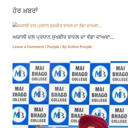
o
p
m
ਹੋਰ ਖ਼ਬਰਾਂ
o
p
k
ਅਕਾਲੀ ਦਲ ਪ੍ਰਧਾਨ ਸੁਖਬੀਰ ਬਾਦਲ ਦਾ ਵੱਡਾ ਦਾਅਵਾ…
Leave a Comment
/
Punjab
/ By
Action Punjab