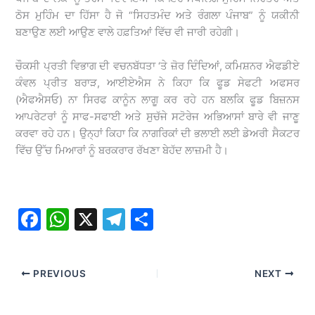
ਠੋਸ ਮੁਹਿੰਮ ਦਾ ਹਿੱਸਾ ਹੈ ਜੋ “ਸਿਹਤਮੰਦ ਅਤੇ ਰੰਗਲਾ ਪੰਜਾਬ” ਨੂੰ ਯਕੀਨੀ
ਬਣਾਉਣ ਲਈ ਆਉਣ ਵਾਲੇ ਹਫ਼ਤਿਆਂ ਵਿੱਚ ਵੀ ਜਾਰੀ ਰਹੇਗੀ।
ਚੌਕਸੀ ਪ੍ਰਤੀ ਵਿਭਾਗ ਦੀ ਵਚਨਬੱਧਤਾ ‘ਤੇ ਜ਼ੋਰ ਦਿੰਦਿਆਂ, ਕਮਿਸ਼ਨਰ ਐਫਡੀਏ
ਕੰਵਲ ਪ੍ਰੀਤ ਬਰਾੜ, ਆਈਏਐਸ ਨੇ ਕਿਹਾ ਕਿ ਫੂਡ ਸੇਫਟੀ ਅਫਸਰ
(ਐਫਐਸਓ) ਨਾ ਸਿਰਫ ਕਾਨੂੰਨ ਲਾਗੂ ਕਰ ਰਹੇ ਹਨ ਬਲਕਿ ਫੂਡ ਬਿਜ਼ਨਸ
ਆਪਰੇਟਰਾਂ ਨੂੰ ਸਾਫ-ਸਫਾਈ ਅਤੇ ਸੁਚੱਜੇ ਸਟੋਰੇਜ ਅਭਿਆਸਾਂ ਬਾਰੇ ਵੀ ਜਾਣੂ
ਕਰਵਾ ਰਹੇ ਹਨ। ਉਨ੍ਹਾਂ ਕਿਹਾ ਕਿ ਨਾਗਰਿਕਾਂ ਦੀ ਭਲਾਈ ਲਈ ਡੇਅਰੀ ਸੈਕਟਰ
ਵਿੱਚ ਉੱਚ ਮਿਆਰਾਂ ਨੂੰ ਬਰਕਰਾਰ ਰੱਖਣਾ ਬੇਹੱਦ ਲਾਜ਼ਮੀ ਹੈ।
F
W
X
T
S
a
h
el
h
c
at
e
ar
PREVIOUS
NEXT
e
s
gr
e
b
A
a