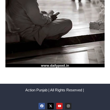
Action Punjab | All Rights Reserved |
F
X
Y
I
a
-
o
n