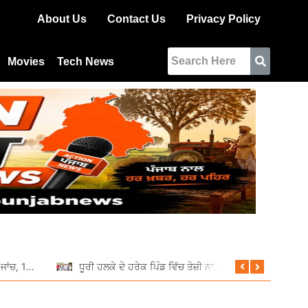
About Us
Contact Us
Privacy Policy
Movies
Tech News
ਆਰਟੀਓ ਵੱਲੋਂ ਵਿਸ਼ੇਸ਼ ਰਾਤਰੀ ਜਾਂਚ, 11 ਵਾਹਨਾਂ ਦੇ ਕੱਟੇ ਚਲਾਨ
ਧੂਰੀ ਹਲਕੇ ਦੇ ਹਰੇਕ ਪਿੰਡ ਵਿੱਚ ਤੇਜ਼ੀ ਨਾਲ ਚੱਲ ਰਹੇ ਹਨ ਵਿਕਾਸ ਕਾਰਜ: ਦਲਵੀਰ ਸਿੰਘ ਢਿੱਲੋਂ