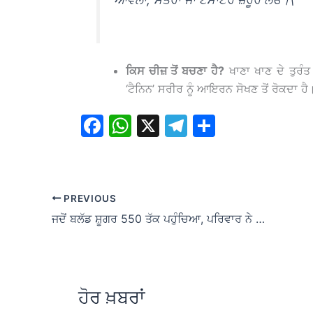
ਕਿਸ ਚੀਜ਼ ਤੋਂ ਬਚਣਾ ਹੈ?
ਖਾਣਾ ਖਾਣ ਦੇ ਤੁਰੰਤ 
‘ਟੈਨਿਨ’ ਸਰੀਰ ਨੂੰ ਆਇਰਨ ਸੋਖਣ ਤੋਂ ਰੋਕਦਾ ਹੈ
F
W
X
T
S
a
h
el
h
c
at
e
ar
e
s
gr
e
PREVIOUS
b
A
a
ਜਦੋਂ ਬਲੱਡ ਸ਼ੂਗਰ 550 ਤੱਕ ਪਹੁੰਚਿਆ, ਪਰਿਵਾਰ ਨੇ ਆਸਥਾ ਦੀ ਡੋਰ ਫੜੀ ਅਤੇ ਭਗਵੰਤ ਮਾਨ ਸਰਕਾਰ ਦੀ ‘ਮੁੱਖ ਮੰਤਰੀ ਸਿਹਤ ਯੋਜਨਾ’ ਬਣੀ ਜੀਵਨਰੱਖਿਅਕ
o
p
m
o
p
k
ਹੋਰ ਖ਼ਬਰਾਂ