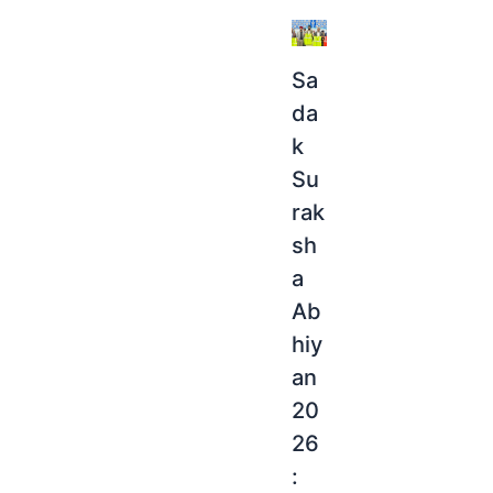
Sa
da
k
Su
rak
sh
a
Ab
hiy
an
20
26
: