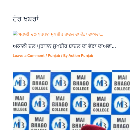
b
A
a
o
p
m
ਹੋਰ ਖ਼ਬਰਾਂ
o
p
k
ਅਕਾਲੀ ਦਲ ਪ੍ਰਧਾਨ ਸੁਖਬੀਰ ਬਾਦਲ ਦਾ ਵੱਡਾ ਦਾਅਵਾ…
Leave a Comment
/
Punjab
/ By
Action Punjab