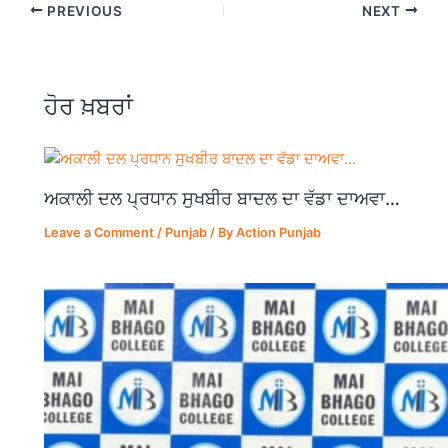
PREVIOUS
NEXT
e
s
gr
e
b
A
a
o
p
m
ਹੋਰ ਖ਼ਬਰਾਂ
o
p
k
ਅਕਾਲੀ ਦਲ ਪ੍ਰਧਾਨ ਸੁਖਬੀਰ ਬਾਦਲ ਦਾ ਵੱਡਾ ਦਾਅਵਾ…
Leave a Comment
/
Punjab
/ By
Action Punjab