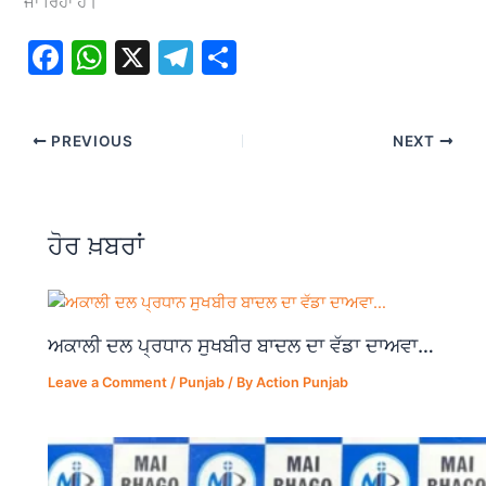
ਜਾ ਰਿਹਾ ਹੈ।
F
W
X
T
S
a
h
el
h
c
at
e
ar
PREVIOUS
NEXT
e
s
gr
e
b
A
a
o
p
m
ਹੋਰ ਖ਼ਬਰਾਂ
o
p
k
ਅਕਾਲੀ ਦਲ ਪ੍ਰਧਾਨ ਸੁਖਬੀਰ ਬਾਦਲ ਦਾ ਵੱਡਾ ਦਾਅਵਾ…
Leave a Comment
/
Punjab
/ By
Action Punjab