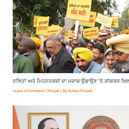
ਦਲਿਤਾਂ ਅਤੇ ਮਿਹਨਤਕਸ਼ਾਂ ਦਾ ਮਜ਼ਾਕ ਉਡਾਉਣ 'ਤੇ ਕਾਂਗਰਸ ਖ਼ਿਲ
Leave a Comment
/
Punjab
/ By
Action Punjab