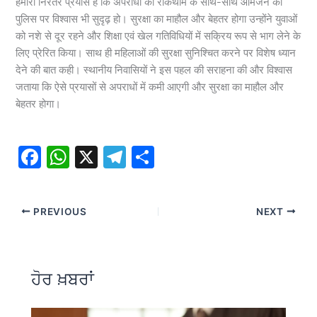
हमारा निरंतर प्रयास है कि अपराधों की रोकथाम के साथ-साथ आमजन का
पुलिस पर विश्वास भी सुदृढ़ हो। सुरक्षा का माहौल और बेहतर होगा उन्होंने युवाओं
को नशे से दूर रहने और शिक्षा एवं खेल गतिविधियों में सक्रिय रूप से भाग लेने के
लिए प्रेरित किया। साथ ही महिलाओं की सुरक्षा सुनिश्चित करने पर विशेष ध्यान
देने की बात कही। स्थानीय निवासियों ने इस पहल की सराहना की और विश्वास
जताया कि ऐसे प्रयासों से अपराधों में कमी आएगी और सुरक्षा का माहौल और
बेहतर होगा।
F
W
X
T
S
a
h
el
h
c
at
e
ar
PREVIOUS
NEXT
e
s
gr
e
b
A
a
o
p
m
ਹੋਰ ਖ਼ਬਰਾਂ
o
p
k