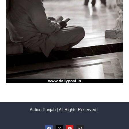
Action Punjab | All Rights Reserved |
F
X
Y
I