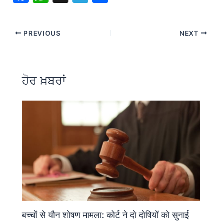
a
h
el
h
c
at
e
ar
PREVIOUS
NEXT
e
s
gr
e
b
A
a
o
p
m
ਹੋਰ ਖ਼ਬਰਾਂ
o
p
k
बच्चों से यौन शोषण मामला: कोर्ट ने दो दोषियों को सुनाई