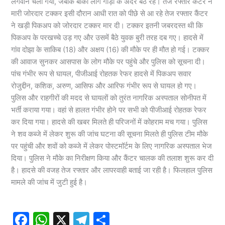
लगवाने चला गया, जबकि बाकी लोग गाड़ी के अंदर बैठे रहे। तेज रफ्तार कैंटर ने
मारी जोरदार टक्कर इसी दौरान आधी रात को पीछे से आ रहे तेज रफ्तार कैंटर
ने खड़ी पिकअप को जोरदार टक्कर मार दी। टक्कर इतनी जबरदस्त थी कि
पिकअप के परखच्चे उड़ गए और उसमें बैठे युवक बुरी तरह दब गए। हादसे में
गांव दोझा के साकिब (18) और अक्षय (16) की मौके पर ही मौत हो गई। टक्कर
की आवाज सुनकर आसपास के लोग मौके पर पहुंचे और पुलिस को सूचना दी।
पांच गंभीर रूप से घायल, पीजीआई रोहतक रेफर हादसे में पिकअप सवार
रोजुद्दीन, कशिक, अरुण, आसिफ और आरिफ गंभीर रूप से घायल हो गए।
पुलिस और राहगीरों की मदद से घायलों को तुरंत नागरिक अस्पताल सोनीपत में
भर्ती कराया गया। वहां से हालत गंभीर होने पर सभी को पीजीआई रोहतक रेफर
कर दिया गया। हादसे की खबर मिलते ही परिजनों में कोहराम मच गया। पुलिस
ने शव कब्जे में लेकर शुरू की जांच घटना की सूचना मिलते ही पुलिस टीम मौके
पर पहुंची और शवों को कब्जे में लेकर पोस्टमॉर्टम के लिए नागरिक अस्पताल भेज
दिया। पुलिस ने मौके का निरीक्षण किया और कैंटर चालक की तलाश शुरू कर दी
है। हादसे की वजह तेज रफ्तार और लापरवाही बताई जा रही है। फिलहाल पुलिस
मामले की जांच में जुटी हुई है।
F
W
X
T
S