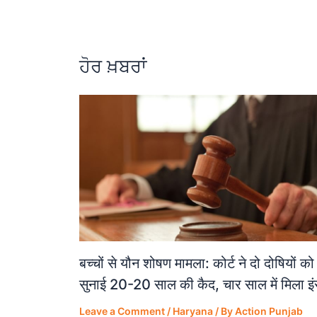
o
p
m
o
p
k
ਹੋਰ ਖ਼ਬਰਾਂ
बच्चों से यौन शोषण मामला: कोर्ट ने दो दोषियों को
सुनाई 20-20 साल की कैद, चार साल में मिला इ
Leave a Comment
/
Haryana
/ By
Action Punjab