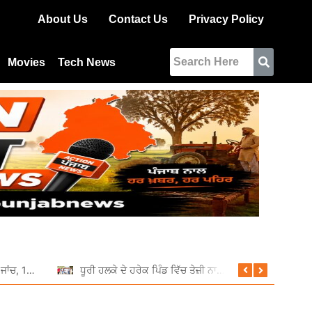
About Us
Contact Us
Privacy Policy
Movies
Tech News
ਆਰਟੀਓ ਵੱਲੋਂ ਵਿਸ਼ੇਸ਼ ਰਾਤਰੀ ਜਾਂਚ, 11 ਵਾਹਨਾਂ ਦੇ ਕੱਟੇ ਚਲਾਨ
ਧੂਰੀ ਹਲਕੇ ਦੇ ਹਰੇਕ ਪਿੰਡ ਵਿੱਚ ਤੇਜ਼ੀ ਨਾਲ ਚੱਲ ਰਹੇ ਹਨ ਵਿਕਾਸ ਕਾਰਜ: ਦਲਵੀਰ ਸਿੰਘ ਢਿੱਲੋਂ