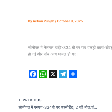
By
Action Punjab
/
October 9, 2025
सोनीपत में नेशनल हाईवे-334 बी पर गांव पलड़ी कलां-खेव
हो गई और पांच अन्य घायल हो गए।
F
W
X
T
S
a
h
el
h
c
at
e
ar
e
s
gr
e
PREVIOUS
b
A
a
सोनीपत में एनएच-334बी पर एक्सीडेंट, 2 की मौत:पांच मजदूर गंभीर रूप से घायल; खड़ी पिकअप गाड़ी को कैंटर ने मारी टक्कर