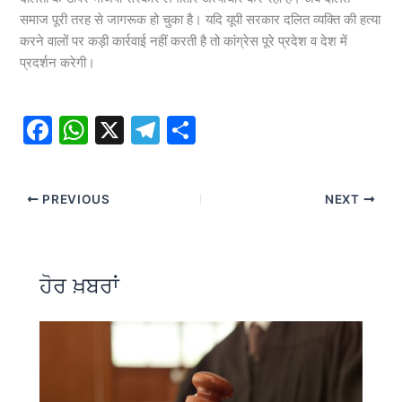
समाज पूरी तरह से जागरूक हो चुका है। यदि यूपी सरकार दलित व्यक्ति की हत्या
करने वालों पर कड़ी कार्रवाई नहीं करती है तो कांग्रेस पूरे प्रदेश व देश में
प्रदर्शन करेगी।
F
W
X
T
S
a
h
el
h
c
at
e
ar
PREVIOUS
NEXT
e
s
gr
e
b
A
a
o
p
m
ਹੋਰ ਖ਼ਬਰਾਂ
o
p
k