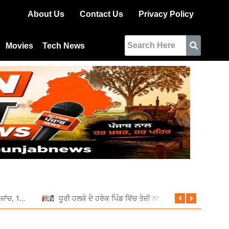
About Us
Contact Us
Privacy Policy
Movies
Tech News
ਆਰਟੀਓ ਵੱਲੋਂ ਵਿਸ਼ੇਸ਼ ਰਾਤਰੀ ਜਾਂਚ, 11 ਵਾਹਨਾਂ ਦੇ ਕੱਟੇ ਚਲਾਨ
ਧੂਰੀ ਹਲਕੇ ਦੇ ਹਰੇਕ ਪਿੰਡ ਵਿੱਚ ਤੇਜ਼ੀ ਨਾਲ ਚੱਲ ਰਹੇ ਹਨ ਵਿਕਾਸ ਕਾਰਜ: ਦਲਵੀਰ ਸਿੰਘ ਢਿੱਲੋਂ