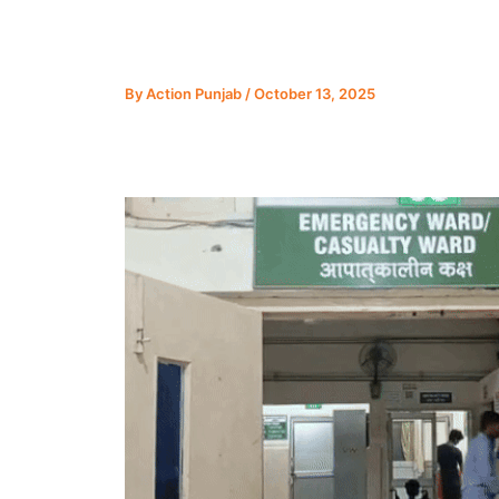
By
Action Punjab
/
October 13, 2025