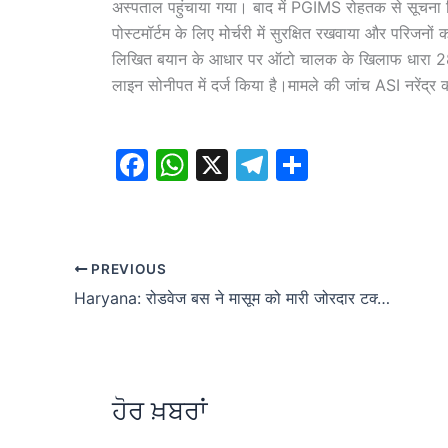
अस्पताल पहुंचाया गया। बाद में PGIMS रोहतक से सूचना मि
पोस्टमॉर्टम के लिए मोर्चरी में सुरक्षित रखवाया और परि
लिखित बयान के आधार पर ऑटो चालक के खिलाफ धारा 28
लाइन सोनीपत में दर्ज किया है।मामले की जांच ASI नरेंद्
F
W
X
T
S
a
h
el
h
c
at
e
ar
e
s
gr
e
PREVIOUS
b
A
a
Haryana: रोडवेज बस ने मासूम को मारी जोरदार टक्कर, फट गया बच्चे का पेट, हुई मौत
o
p
m
o
p
k
ਹੋਰ ਖ਼ਬਰਾਂ