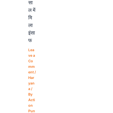
सा
ल में
मि
ला
इंसा
फ
Lea
ve a
Co
mm
ent
/
Har
yan
a
/
By
Acti
on
Pun