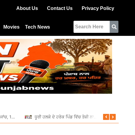
About Us
Contact Us
Privacy Policy
Movies
Tech News
ਆਰਟੀਓ ਵੱਲੋਂ ਵਿਸ਼ੇਸ਼ ਰਾਤਰੀ ਜਾਂਚ, 11 ਵਾਹਨਾਂ ਦੇ ਕੱਟੇ ਚਲਾਨ
ਧੂਰੀ ਹਲਕੇ ਦੇ ਹਰੇਕ ਪਿੰਡ ਵਿੱਚ ਤੇਜ਼ੀ ਨਾਲ ਚੱਲ ਰਹੇ ਹਨ ਵਿਕਾਸ ਕਾਰਜ: ਦਲਵੀਰ ਸਿੰਘ ਢਿੱਲੋਂ