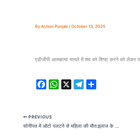
By
Action Punjab
/
October 13, 2025
एडीजीपी आत्महत्या मामले में शव को शिफ्ट करने को लेकर प
F
W
X
T
S
a
h
el
h
c
at
e
ar
e
s
gr
e
PREVIOUS
b
A
a
सोनीपत में ऑटो पलटने से महिला की मौत:इलाज के दौरान रोहतक पीजीआई में तोड़ा दम; किराए पर लेकर गई थी
o
p
m