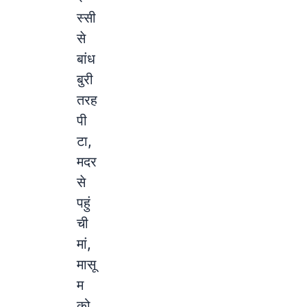
स्सी
से
बांध
बुरी
तरह
पी
टा,
मदर
से
पहुं
ची
मां,
मासू
म
को