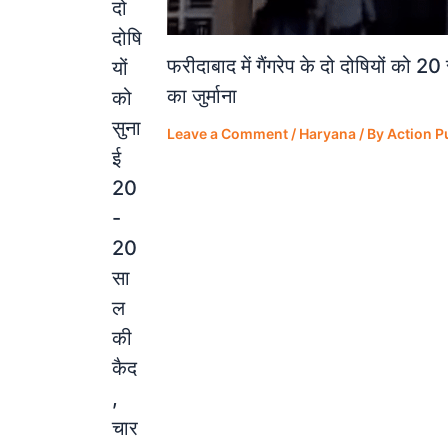
दो
दोषि
फरीदाबाद में गैंगरेप के दो दोषियों को 
यों
का जुर्माना
को
सुना
Leave a Comment
/
Haryana
/ By
Action P
ई
20
-
20
सा
ल
की
कैद
,
चार