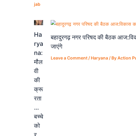
jab
Ha
बहादुरगढ़ नगर परिषद की बैठक आज:विकास 
rya
जाएंगे
na:
Leave a Comment
/
Haryana
/ By
Action P
मौल
वी
की
क्रू
रता
…
बच्चे
को
र