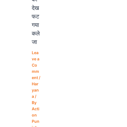
देख
फट
गया
कले
जा
Lea
ve a
Co
mm
ent
/
Har
yan
a
/
By
Acti
on
Pun