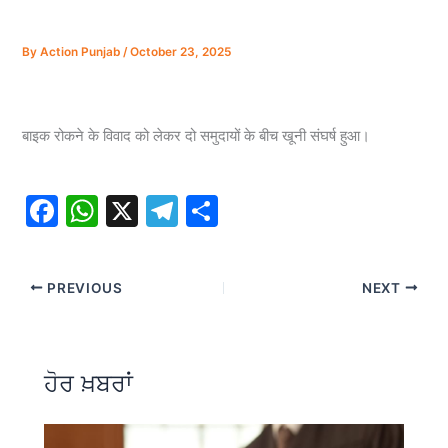
By
Action Punjab
/
October 23, 2025
बाइक रोकने के विवाद को लेकर दो समुदायों के बीच खूनी संघर्ष हुआ।
F
W
X
T
S
a
h
el
h
c
at
e
ar
PREVIOUS
NEXT
e
s
gr
e
b
A
a
o
p
m
ਹੋਰ ਖ਼ਬਰਾਂ
o
p
k