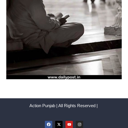
Action Punjab | All Rights Reserved |
F
X
Y
I
a
-
o
n