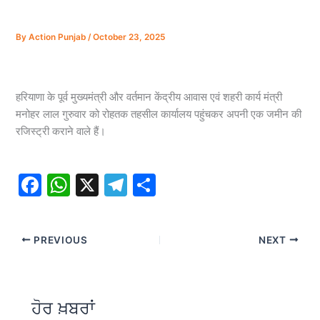
By
Action Punjab
/
October 23, 2025
हरियाणा के पूर्व मुख्यमंत्री और वर्तमान केंद्रीय आवास एवं शहरी कार्य मंत्री
मनोहर लाल गुरुवार को रोहतक तहसील कार्यालय पहुंचकर अपनी एक जमीन की
रजिस्ट्री कराने वाले हैं।
F
W
X
T
S
a
h
el
h
c
at
e
ar
PREVIOUS
NEXT
e
s
gr
e
b
A
a
o
p
m
ਹੋਰ ਖ਼ਬਰਾਂ