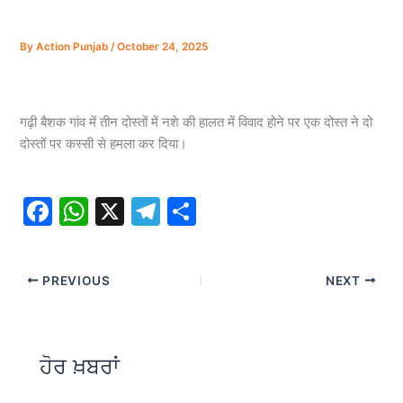
By
Action Punjab
/
October 24, 2025
गढ़ी बैशक गांव में तीन दोस्तों में नशे की हालत में विवाद होने पर एक दोस्त ने दो
दोस्तों पर कस्सी से हमला कर दिया।
F
W
X
T
S
a
h
el
h
c
at
e
ar
PREVIOUS
NEXT
e
s
gr
e
b
A
a
o
p
m
ਹੋਰ ਖ਼ਬਰਾਂ
o
p